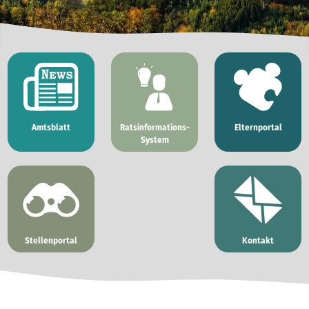
Amtsblatt
Ratsinformations-
Elternportal
System
Stellenportal
Kontakt