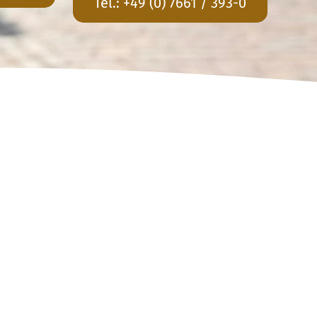
Tel.:
+49 (0) 7661 / 393-0