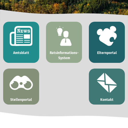
Amtsblatt
Ratsinformations-
Elternportal
System
Stellenportal
Kontakt